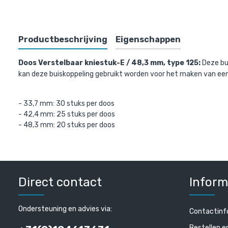
Bovenst
Productbeschrijving
Eigenschappen
Doos Verstelbaar kniestuk-E / 48,3 mm, type 125:
Deze bu
kan deze buiskoppeling gebruikt worden voor het maken van een
- 33,7 mm: 30 stuks per doos
- 42,4 mm: 25 stuks per doos
- 48,3 mm: 20 stuks per doos
Steigerbui
€ 15,13 inc
Direct contact
Inform
€ 12,50 excl.
Ondersteuning en advies via:
Contactinf
Bestellen e