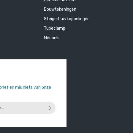
Bouwtekeningen
Steigerbuis koppelingen
Tubeclamp
Meubels
sbrief en mis niets van onze
 u dat u onze
privacyverklaring
hebt
orwaarden
heeft geaccepteerd.