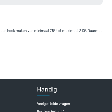
erd met:
an een hoek maken van minimaal 75
tot maximaal 210
. Daarmee
°
°
8 mm (3mm)
r
Handig
Veelgestelde vragen
Bereken het zelf