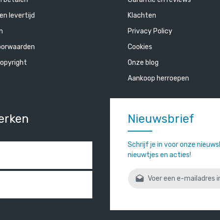
en levertijd
Klachten
n
Privacy Policy
oorwaarden
Cookies
opyright
Onze blog
Aankoop herroepen
erken
Nieuwsbrief
Schrijf je in voor onze nieuw
nieuwtjes en acties!
E-mailadres*
Door verder te gaan bevestigt
gelezen en onze
algemene vo