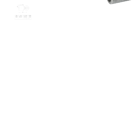
Doos Ve
winkelmandj