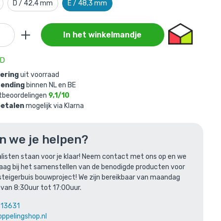
D / 42,4 mm
E / 48,3 mm
In het winkelmandje
gd aan je
AD
vering
uit voorraad
zending
binnen NL en BE
tbeoordelingen
9,1/10
 mm (20
betalen
mogelijk via Klarna
n we je helpen?
listen staan voor je klaar! Neem contact met ons op en we
raag bij het samenstellen van de benodigde producten voor
steigerbuis bouwproject! We zijn bereikbaar van maandag
 van 8:30uur tot 17:00uur.
len
613631
oppelingshop.nl