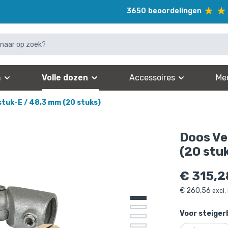
3650
beoordelingen
n
Volle dozen
Accessoires
Me
stuk-E / 48,3 mm (20 stuks)
Doos Ve
(20 stu
€
315,2
€
260,56
excl.
Voor steiger