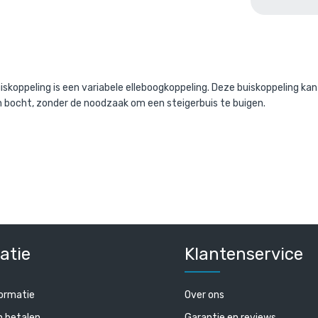
aande product wordt vaak gecombine
iskoppeling is een variabele elleboogkoppeling. Deze buiskoppeling k
 bocht, zonder de noodzaak om een steigerbuis te buigen.
s staal 48,3 mm
Steigerbuis aluminium 4
/ per meter
/ per mete
l. BTW
€ 18,03 incl. BTW
atie
Klantenservice
 BTW
€ 14,90 excl. BTW
ormatie
Over ons
n betalen
Garantie en reviews