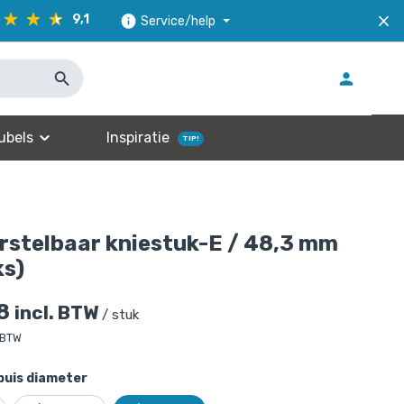
9,1
Service/help
ubels
Inspiratie
TIP!
rstelbaar kniestuk-E / 48,3 mm
ks)
8
incl. BTW
/ stuk
 BTW
buis diameter