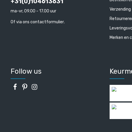
+31(0)104613631
Verzending 
ma-vr, 09.00 - 17.00 uur
Retournere
Of via ons
contactformulier
.
Leveringsv
Merken en c
Follow us
Keurm