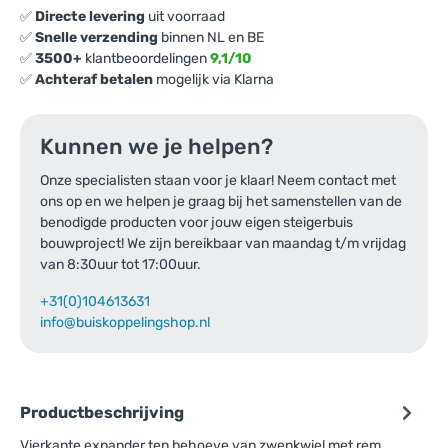
✅
Directe levering
uit voorraad
✅
Snelle verzending
binnen NL en BE
✅
3500+
klantbeoordelingen
9,1/10
✅
Achteraf betalen
mogelijk via Klarna
Expander t.b.v. zwenkwiel - vierkante
buis - 25mm
Kunnen we je helpen?
Gekozen aantal: x
1
Onze specialisten staan voor je klaar! Neem contact met
Productnummer: 3010005-25
ons op en we helpen je graag bij het samenstellen van de
benodigde producten voor jouw eigen steigerbuis
€
6,23
incl. BTW
/ stuk
bouwproject! We zijn bereikbaar van maandag t/m vrijdag
€
5,15
excl. BTW
van 8:30uur tot 17:00uur.
+31(0)104613631
Ga naar winkelmandje
info@buiskoppelingshop.nl
of verder winkelen
Productbeschrijving
Vierkante expander ten behoeve van zwenkwiel met rem,