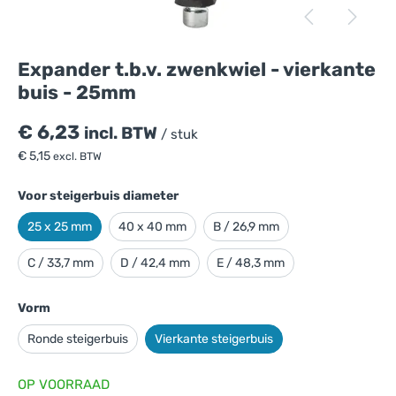
Expander t.b.v. zwenkwiel - vierkante
buis - 25mm
€
6,23
incl. BTW
/ stuk
€
5,15
excl. BTW
Voor steigerbuis diameter
25 x 25 mm
40 x 40 mm
B / 26,9 mm
C / 33,7 mm
D / 42,4 mm
E / 48,3 mm
Expander t.b.v. zwenkwiel - vierkante buis
- 25mm
is toegevoegd aan je winkelmandje
Vorm
Ronde steigerbuis
Vierkante steigerbuis
OP VOORRAAD