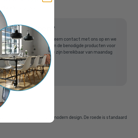
tbeoordelingen
9,1/10
betalen
mogelijk via Klarna
n je
n we je helpen?
erkleurig
listen staan voor je klaar! Neem contact met ons op en we
raag bij het samenstellen van de benodigde producten voor
steigerbuis bouwproject! We zijn bereikbaar van maandag
 van 8:30uur tot 17:00uur.
613631
oppelingshop.nl
len
dop. Een simpel, maar heel modern design. De roede is standaard