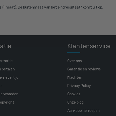
ers (=maat). De buitenmaat van het eindresultaat* komt uit op:
atie
Klantenservice
ormatie
Over ons
n betalen
Garantie en reviews
en levertijd
Klachten
n
Privacy Policy
oorwaarden
Cookies
opyright
Onze blog
Aankoop herroepen