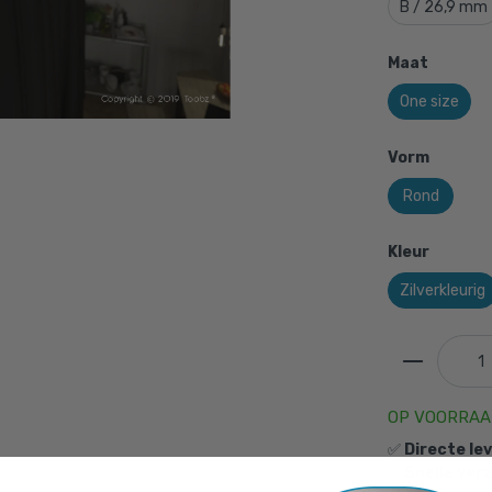
B / 26,9 mm
Maat
One size
Vorm
Rond
Kleur
Zilverkleurig
OP VOORRA
✅
Directe le
✅
Snelle ver