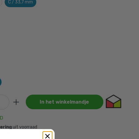
C / 33,7 mm
In het winkelmandje
AD
vering
uit voorraad
zending
binnen NL en BE