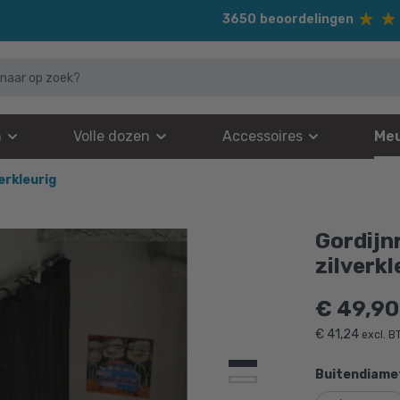
3650
beoordelingen
n
Volle dozen
Accessoires
Meu
erkleurig
Gordijn
zilverkl
€
49,90
€
41,24
excl. 
Buitendiamet