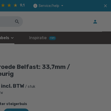
9,1
Service/help
bels
Inspiratie
TIP!
roede Belfast: 33,7mm /
eurig
incl. BTW
/ stuk
BTW
er steigerbuis