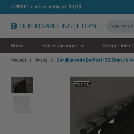
✅
3500+
klantbeoordelingen
9.1/10
Home
Buiskoppelingen
Steigerbuize
Meubels
Overig
Gordijnroede Belfast: 33,7mm / zilv