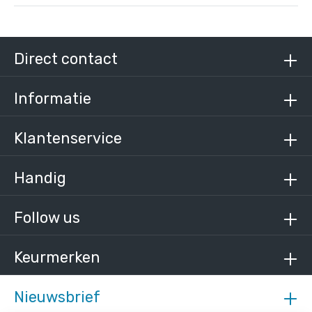
Doos Inslagdop metaal-D / 42,4 mm (150
stuks)
€ 505,61 incl. BTW
€ 417,86 excl. BTW
Direct contact
Informatie
Klantenservice
Handig
Follow us
Keurmerken
Nieuwsbrief