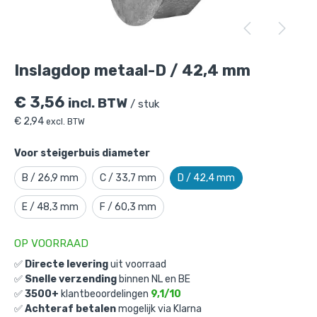
Inslagdop metaal-D / 42,4 mm
is
toegevoegd aan je winkelmandje
Inslagdop metaal-D / 42,4 mm
€
3,56
incl. BTW
/ stuk
€
2,94
excl. BTW
Voor steigerbuis diameter
B / 26,9 mm
C / 33,7 mm
D / 42,4 mm
Inslagdop metaal-D / 42,4 mm
E / 48,3 mm
F / 60,3 mm
Gekozen aantal: x
1
Productnummer: 101073D
OP VOORRAAD
€
3,56
incl. BTW
/ stuk
✅
Directe levering
uit voorraad
€
2,94
excl. BTW
✅
Snelle verzending
binnen NL en BE
✅
3500+
klantbeoordelingen
9,1/10
Ga naar winkelmandje
✅
Achteraf betalen
mogelijk via Klarna