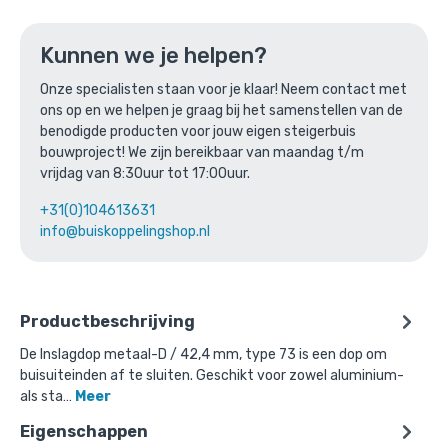
of verder winkelen
Kunnen we je helpen?
Onze specialisten staan voor je klaar! Neem contact met
Bovenstaande product wordt vaak
ons op en we helpen je graag bij het samenstellen van de
benodigde producten voor jouw eigen steigerbuis
gecombineerd met:
bouwproject! We zijn bereikbaar van maandag t/m
vrijdag van 8:30uur tot 17:00uur.
+31(0)104613631
info@buiskoppelingshop.nl
Productbeschrijving
De Inslagdop metaal-D / 42,4 mm, type 73 is een dop om
buisuiteinden af te sluiten. Geschikt voor zowel aluminium-
als sta…
Meer
Eigenschappen