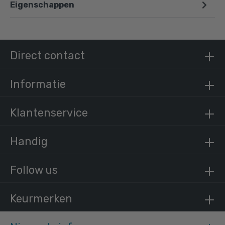
Eigenschappen
Doos Inslagdop Metaal - zwart-C / 33,7 mm
(300 stuks)
€ 1.330,64 incl. BTW
€ 1.099,70 excl. BTW
Direct contact
Informatie
Klantenservice
Handig
Follow us
Keurmerken