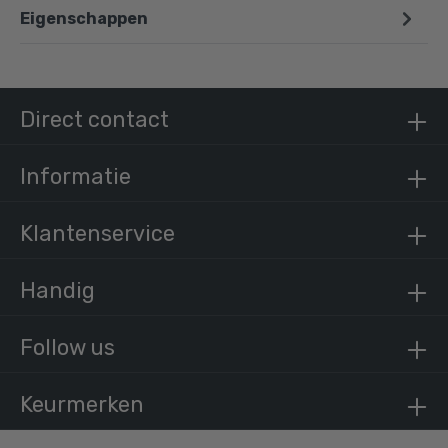
Eigenschappen
Steigerbuis vierkant staal 40 mm
/ per meter
€ 14,46 incl. BTW
€ 11,95 excl. BTW
Direct contact
Informatie
Klantenservice
Handig
Follow us
Keurmerken