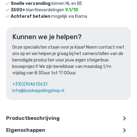
✅
Snelle verzending
binnen NL en BE
✅
3500+
klantbeoordelingen
9,1/10
✅
Achteraf betalen
mogelijk via Klarna
Kliklijst Bradford 32mm B1-formaat
Kunnen we je helpen?
Gekozen aantal: x
1
Productnummer: KLB-32-B1
Onze specialisten staan voor je klaar! Neem contact met
ons op en we helpen je graag bij het samenstellen van de
€
0,00
incl. BTW
/ stuk
benodigde producten voor jouw eigen steigerbuis
bouwproject! We zijn bereikbaar van maandag t/m
Ga naar winkelmandje
vrijdag van 8:30uur tot 17:00uur.
of verder winkelen
+31(0)104613631
info@buiskoppelingshop.nl
Productbeschrijving
Eigenschappen