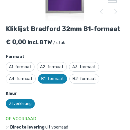
Kliklijst Bradford 32mm B1-formaat
€
0,00
incl. BTW
/ stuk
Formaat
A1-formaat
A2-formaat
A3-formaat
A4-formaat
B1-formaat
B2-formaat
Kliklijst Bradford 32mm B1-formaat
is
Kleur
toegevoegd aan je winkelmandje
Zilverkleurig
OP VOORRAAD
✅
Directe levering
uit voorraad