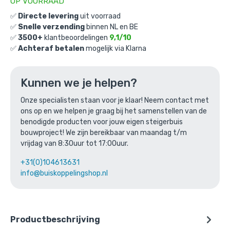
OP VOORRAAD
✅
Directe levering
uit voorraad
✅
Snelle verzending
binnen NL en BE
✅
3500+
klantbeoordelingen
9,1/10
✅
Achteraf betalen
mogelijk via Klarna
Kliklijst Suffolk 35mm A4-formaat
Gekozen aantal: x
1
Kunnen we je helpen?
Productnummer: KLS-35-A4
Onze specialisten staan voor je klaar! Neem contact met
€
0,00
incl. BTW
/ stuk
ons op en we helpen je graag bij het samenstellen van de
benodigde producten voor jouw eigen steigerbuis
Ga naar winkelmandje
bouwproject! We zijn bereikbaar van maandag t/m
vrijdag van 8:30uur tot 17:00uur.
of verder winkelen
+31(0)104613631
info@buiskoppelingshop.nl
Productbeschrijving