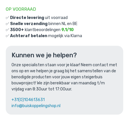
OP VOORRAAD
✅
Directe levering
uit voorraad
✅
Snelle verzending
binnen NL en BE
✅
3500+
klantbeoordelingen
9,1/10
✅
Achteraf betalen
mogelijk via Klarna
LED verlichting voor frame - 20W - 42
mm - aan muur
Kunnen we je helpen?
Gekozen aantal: x
1
Productnummer: L2M42
Onze specialisten staan voor je klaar! Neem contact met
ons op en we helpen je graag bij het samenstellen van de
€
131,99
incl. BTW
benodigde producten voor jouw eigen steigerbuis
/ stuk
bouwproject! We zijn bereikbaar van maandag t/m
€
109,08
excl. BTW
vrijdag van 8:30uur tot 17:00uur.
Ga naar winkelmandje
+31(0)104613631
info@buiskoppelingshop.nl
of verder winkelen