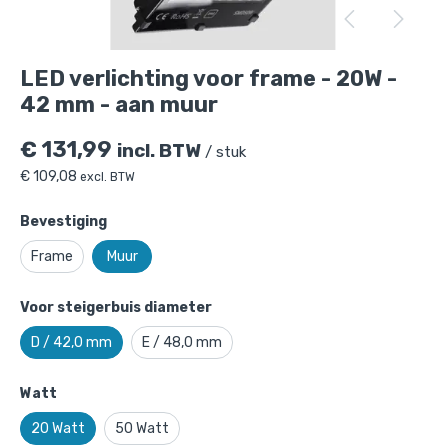
LED verlichting voor frame - 20W -
42 mm - aan muur
€
131,99
incl. BTW
/ stuk
€
109,08
excl. BTW
Bevestiging
Frame
Muur
Voor steigerbuis diameter
LED verlichting voor frame - 20W - 42
D / 42,0 mm
E / 48,0 mm
mm - aan muur
is toegevoegd aan je
winkelmandje
Watt
20 Watt
50 Watt