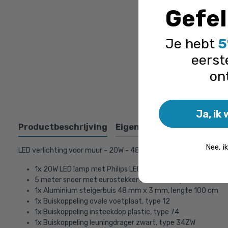
winkelmandj
Gefel
Je hebt
5
eerst
on
Ja, ik 
Productbeschrijving
Eigenschappen
Nee, i
LED verlichting voor muur - 20W - 48 mm. De set krijgt mee:
1x 20W LED lamp met Philips LED
5 meter snoer met eurostekker aan LED lamp
1x Aluminium steigerbuis 48 mm x 3 mm, lengte 100 cm
1x Buiskoppeling ovale voetplaat, type 12
1x Buiskoppeling insteekdop plastic, type 74
1x Buiskoppeling leuningdrager zwart, type 34ZW