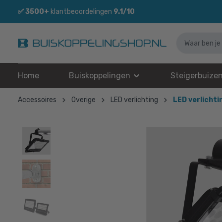
✅
3500+
klantbeoordelingen
9.1/10
Home
Buiskoppelingen
Steigerbuize
Accessoires
Overige
LED verlichting
LED verlichti