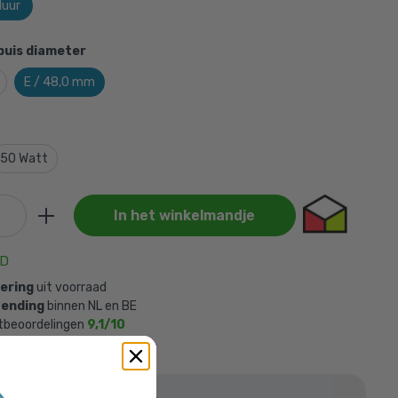
uur
buis diameter
E / 48,0 mm
50 Watt
In het winkelmandje
AD
vering
uit voorraad
zending
binnen NL en BE
tbeoordelingen
9,1/10
betalen
mogelijk via Klarna
voegd aan je