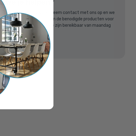
n we je helpen?
listen staan voor je klaar! Neem contact met ons op en we
raag bij het samenstellen van de benodigde producten voor
 48 mm -
steigerbuis bouwproject! We zijn bereikbaar van maandag
 van 8:30uur tot 17:00uur.
613631
oppelingshop.nl
len