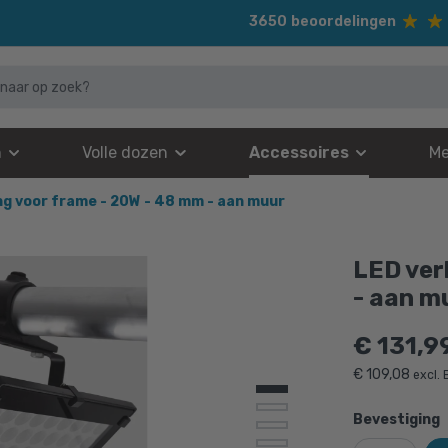
3650
beoordelingen
n
Volle dozen
Accessoires
Me
ng voor frame - 20W - 48 mm - aan muur
LED ver
- aan m
€
131,9
€
109,08
excl.
Bevestiging