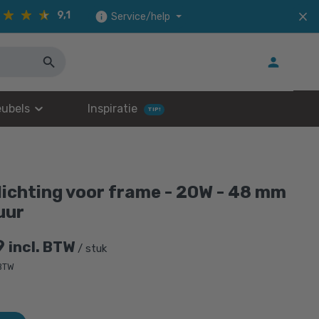
9,1
Service/help
ubels
Inspiratie
TIP!
lichting voor frame - 20W - 48 mm
uur
9
incl. BTW
/ stuk
 BTW