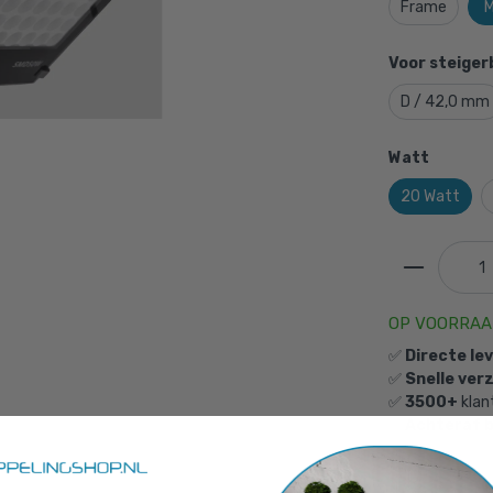
Frame
M
Voor steiger
D / 42,0 mm
Watt
20 Watt
OP VOORRA
✅
Directe le
✅
Snelle ver
✅
3500+
klan
✅
Achteraf 
lichting voor frame - 20W - 48 mm - aan muur
is toege