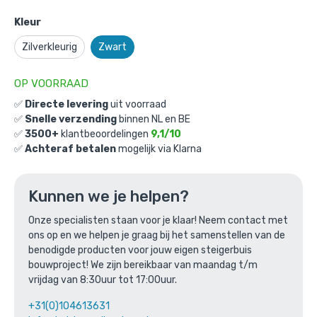
Kleur
Zilverkleurig
Zwart
OP VOORRAAD
✅
Directe levering
uit voorraad
✅
Snelle verzending
binnen NL en BE
Open Kast Sheffield: M / 42,4mm /
✅
3500+
klantbeoordelingen
9,1/10
zwart
✅
Achteraf betalen
mogelijk via Klarna
Gekozen aantal: x
1
Productnummer: BMP70102D-ZW-M
Kunnen we je helpen?
€
792,13
incl. BTW
/ stuk
Onze specialisten staan voor je klaar! Neem contact met
€
654,65
excl. BTW
ons op en we helpen je graag bij het samenstellen van de
benodigde producten voor jouw eigen steigerbuis
Ga naar winkelmandje
bouwproject! We zijn bereikbaar van maandag t/m
vrijdag van 8:30uur tot 17:00uur.
of verder winkelen
+31(0)104613631