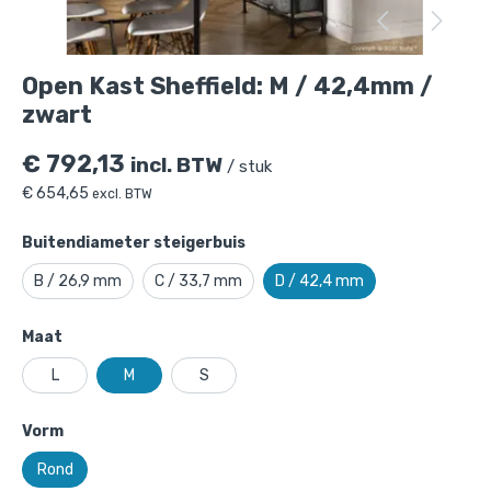
Open Kast Sheffield: M / 42,4mm /
zwart
€
792,13
incl. BTW
/ stuk
€
654,65
excl. BTW
Buitendiameter steigerbuis
B / 26,9 mm
C / 33,7 mm
D / 42,4 mm
Maat
L
M
S
Open Kast Sheffield: M / 42,4mm / zwart
Vorm
is toegevoegd aan je winkelmandje
Rond