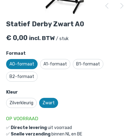
Statief Derby Zwart A0
€
0,00
incl. BTW
/ stuk
Formaat
A0-formaat
A1-formaat
B1-formaat
B2-formaat
Statief Derby Zwart A0
is toegevoegd
Kleur
aan je winkelmandje
Zilverkleurig
Zwart
OP VOORRAAD
✅
Directe levering
uit voorraad
✅
Snelle verzending
binnen NL en BE