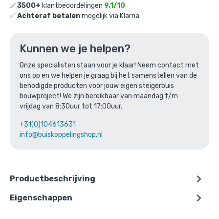
✅
3500+
klantbeoordelingen
9,1/10
✅
Achteraf betalen
mogelijk via Klarna
Statief Derby Zwart A0
Kunnen we je helpen?
Gekozen aantal: x
1
Onze specialisten staan voor je klaar! Neem contact met
Productnummer: SDZW-A0
ons op en we helpen je graag bij het samenstellen van de
€
0,00
benodigde producten voor jouw eigen steigerbuis
incl. BTW
/ stuk
bouwproject! We zijn bereikbaar van maandag t/m
Ga naar winkelmandje
vrijdag van 8:30uur tot 17:00uur.
+31(0)104613631
of verder winkelen
info@buiskoppelingshop.nl
Productbeschrijving
Eigenschappen