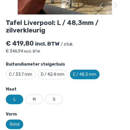
Tafel Liverpool: L / 48,3mm /
zilverkleurig
€
419,80
incl. BTW
/ stuk
€
346,94
excl. BTW
Buitendiameter steigerbuis
C / 33,7 mm
D / 42,4 mm
E / 48,3 mm
Maat
L
M
S
Tafel Liverpool: L / 48,3mm /
Vorm
zilverkleurig
is toegevoegd aan je
Rond
winkelmandje