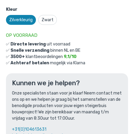
Kleur
Zilverkleurig
Zwart
OP VOORRAAD
✅
Directe levering
uit voorraad
✅
Snelle verzending
binnen NL en BE
✅
3500+
klantbeoordelingen
9,1/10
Tafel Liverpool: L / 48,3mm /
✅
Achteraf betalen
mogelijk via Klarna
zilverkleurig
Gekozen aantal: x
1
Kunnen we je helpen?
Productnummer: BMP30103E-L
Onze specialisten staan voor je klaar! Neem contact met
€
419,80
incl. BTW
/ stuk
ons op en we helpen je graag bij het samenstellen van de
€
346,94
excl. BTW
benodigde producten voor jouw eigen steigerbuis
bouwproject! We zijn bereikbaar van maandag t/m
Ga naar winkelmandje
vrijdag van 8:30uur tot 17:00uur.
+31(0)104613631
of verder winkelen