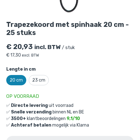
Trapezekoord met spinhaak 20 cm -
25 stuks
€
20,93
incl. BTW
/ stuk
€
17,30
excl. BTW
Lengte in cm
20 cm
23 cm
Trapezekoord met spinhaak 20 cm - 25
stuks
is toegevoegd aan je winkelmandje
OP VOORRAAD
✅
Directe levering
uit voorraad
✅
Snelle verzending
binnen NL en BE
✅
3500+
klantbeoordelingen
9,1/10
✅
Achteraf betalen
mogelijk via Klarna