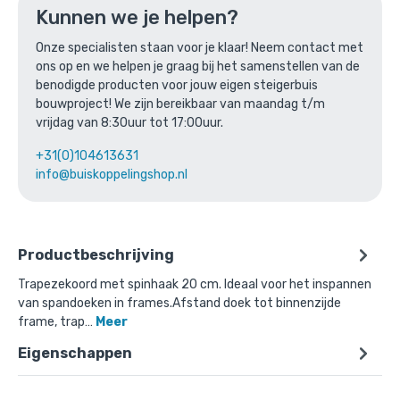
Kunnen we je helpen?
Trapezekoord met spinhaak 20 cm -
Onze specialisten staan voor je klaar! Neem contact met
25 stuks
ons op en we helpen je graag bij het samenstellen van de
benodigde producten voor jouw eigen steigerbuis
Gekozen aantal: x
1
bouwproject! We zijn bereikbaar van maandag t/m
Productnummer: 00000-20
vrijdag van 8:30uur tot 17:00uur.
€
20,93
incl. BTW
/ stuk
+31(0)104613631
€
17,30
info@buiskoppelingshop.nl
excl. BTW
Ga naar winkelmandje
Productbeschrijving
of verder winkelen
Trapezekoord met spinhaak 20 cm. Ideaal voor het inspannen
van spandoeken in frames.Afstand doek tot binnenzijde
frame, trap…
Meer
Eigenschappen