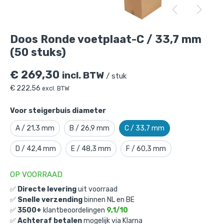
Doos Ronde voetplaat-C / 33,7 mm (50
stuks)
is toegevoegd aan je winkelmandje
Doos Ronde voetplaat-C / 33,7 mm
(50 stuks)
€
269,30
incl. BTW
/ stuk
€
222,56
excl. BTW
Voor steigerbuis diameter
Doos Ronde voetplaat-C / 33,7 mm
A / 21,3 mm
B / 26,9 mm
C / 33,7 mm
(50 stuks)
D / 42,4 mm
E / 48,3 mm
F / 60,3 mm
Gekozen aantal: x
1
Productnummer: D101010C
OP VOORRAAD
€
269,30
incl. BTW
✅
Directe levering
uit voorraad
/ stuk
✅
Snelle verzending
binnen NL en BE
€
222,56
excl. BTW
✅
3500+
klantbeoordelingen
9,1/10
✅
Achteraf betalen
mogelijk via Klarna