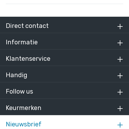
Steigerbuis staal 33,7 mm
/ per meter
€ 9,62 incl. BTW
Direct contact
€ 7,95 excl. BTW
Informatie
Klantenservice
Handig
Follow us
Keurmerken
Nieuwsbrief