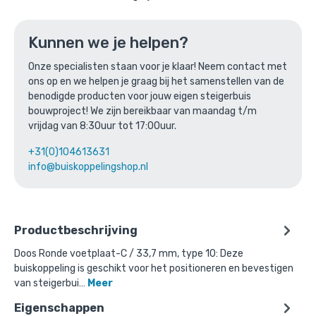
Ga naar winkelmandje
of verder winkelen
Kunnen we je helpen?
Onze specialisten staan voor je klaar! Neem contact met
ons op en we helpen je graag bij het samenstellen van de
Bovenstaande product wordt vaak
benodigde producten voor jouw eigen steigerbuis
gecombineerd met:
bouwproject! We zijn bereikbaar van maandag t/m
vrijdag van 8:30uur tot 17:00uur.
+31(0)104613631
info@buiskoppelingshop.nl
Productbeschrijving
Doos Ronde voetplaat-C / 33,7 mm, type 10: Deze
buiskoppeling is geschikt voor het positioneren en bevestigen
van steigerbui…
Meer
Eigenschappen