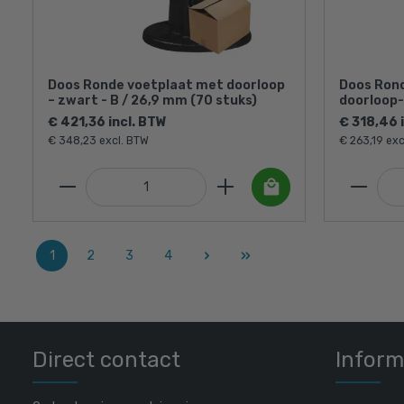
Doos Ronde voetplaat met doorloop
Doos Ron
– zwart - B / 26,9 mm (70 stuks)
doorloop-
€ 421,36 incl. BTW
€ 318,46 
€ 348,23 excl. BTW
€ 263,19 exc
1
2
3
4
Direct contact
Inform