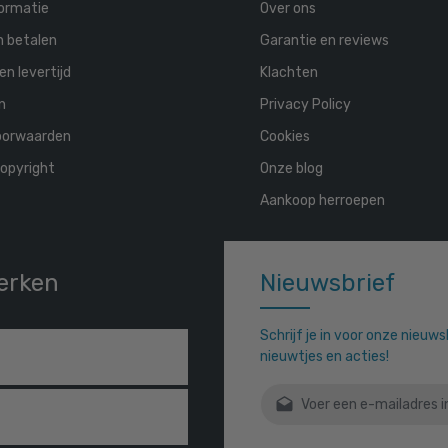
ormatie
Over ons
n betalen
Garantie en reviews
en levertijd
Klachten
n
Privacy Policy
oorwaarden
Cookies
opyright
Onze blog
Aankoop herroepen
erken
Nieuwsbrief
Schrijf je in voor onze nieuw
nieuwtjes en acties!
E-mailadres*
Door verder te gaan bevestigt