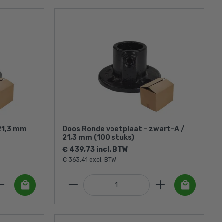
21,3 mm
Doos Ronde voetplaat - zwart-A /
21,3 mm (100 stuks)
€ 439,73 incl. BTW
€ 363,41 excl. BTW