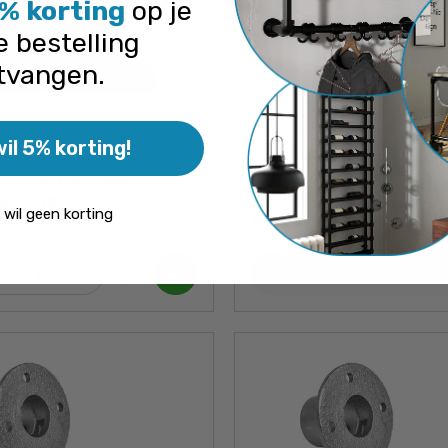
% korting
op je
e bestelling
tvangen.
wil 5% korting!
kante voetplaat - zwart -
Doos Vierkante voetplaat -
- 40 mm (25 stuks)
incl. BTW
Vanaf € 406,78 incl. BTW
k wil geen korting
cl. BTW
€ 336,18 excl. BTW
Details