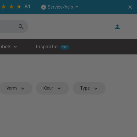
9,1
Service/help
ubels
Inspiratie
TIP!
Vorm
Kleur
Type