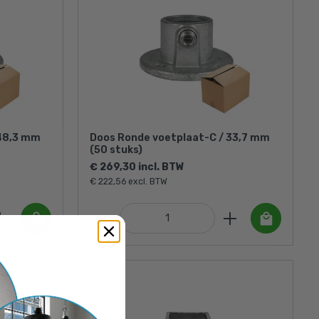
 48,3 mm
Doos Ronde voetplaat-C / 33,7 mm
(50 stuks)
€ 269,30 incl. BTW
€ 222,56 excl. BTW