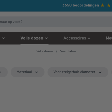
3650
beoordelingen
n
Volle dozen
Accessoires
Me
Volle dozen
Voetplaten
Materiaal
Voor steigerbuis diameter