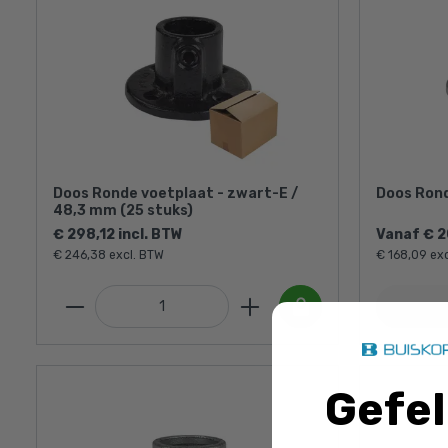
Doos Ronde voetplaat - zwart-E /
Doos Ron
48,3 mm (25 stuks)
€ 298,12 incl. BTW
Vanaf € 2
€ 246,38 excl. BTW
€ 168,09 ex
Gefel