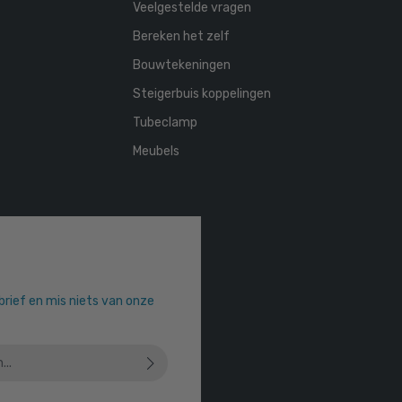
Veelgestelde vragen
Bereken het zelf
Bouwtekeningen
Steigerbuis koppelingen
Tubeclamp
Meubels
sbrief en mis niets van onze
 u dat u onze
privacyverklaring
hebt