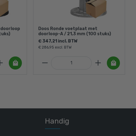
 doorloop
Doos Ronde voetplaat met
tuks)
doorloop-A / 21,3 mm (100 stuks)
€ 347,21 incl. BTW
€ 286,95 excl. BTW
Handig