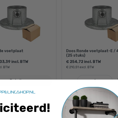
de voetplaat
Doos Ronde voetplaat-E /
(25 stuks)
03,39 incl. BTW
€ 254,72 incl. BTW
cl. BTW
€ 210,51 excl. BTW
Details
iciteerd
!