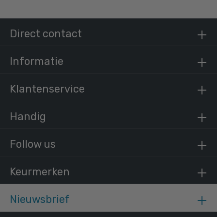
Steigerbuis staal 21,3 mm
Direct contact
/ per meter
€ 5,14 incl. BTW
€ 4,25 excl. BTW
Informatie
Klantenservice
Handig
Follow us
Keurmerken
Nieuwsbrief