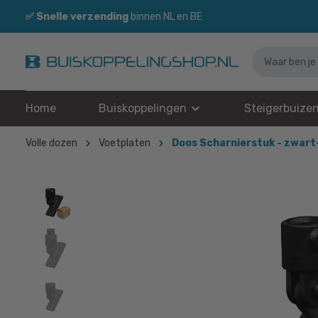
✅
Snelle verzending
binnen NL en BE
Home
Buiskoppelingen
Steigerbuize
Volle dozen
Voetplaten
Doos Scharnierstuk - zwart-