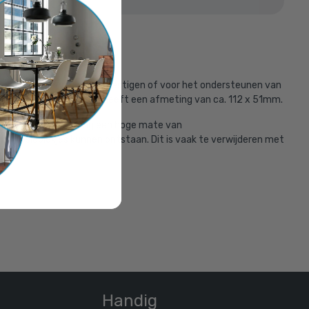
erd met:
n een wand of vloer te bevestigen of voor het ondersteunen van
 De zwarte scharniervoet heeft een afmeting van ca. 112 x 51mm.
oor heeft de koppeling een hoge mate van
n corrosieplekjes kunnen ontstaan. Dit is vaak te verwijderen met
ium 48 mm
er
Handig