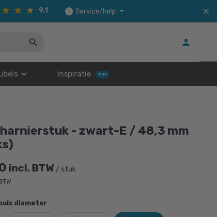
9,1
Service/help
ubels
Inspiratie
TIP!
harnierstuk - zwart-E / 48,3 mm
ks)
0
incl. BTW
/ stuk
 BTW
buis diameter