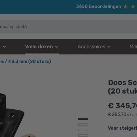
3650
beoordelingen
n
Volle dozen
Accessoires
Me
E / 48,3 mm (20 stuks)
Doos Sc
(20 stu
€
345,7
€
285,70
excl.
Voor steiger