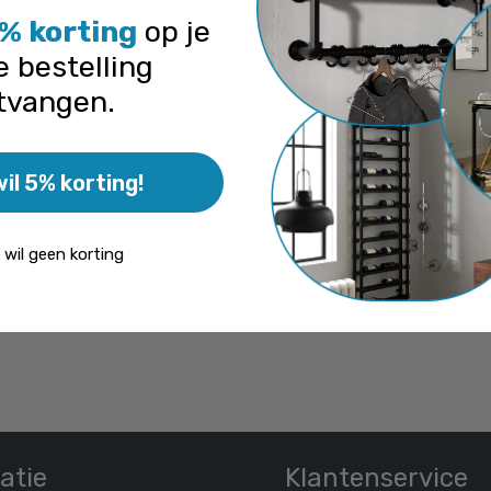
% korting
op je
e bestelling
aande product wordt vaak gecombine
tvangen.
iskoppeling wordt gebruikt om constructies in een variabele hoek aa
ie tussen een Huls t.b.v. scharnierstuk en een Oogdeel scharniervoet.
wil 5% korting!
 een mat zwarte coating die diep doordringt in het materiaal. Hierd
ndig, waardoor bij langdurig buitengebruik de kleur terug kan lopen e
k wil geen korting
s zwart staal 48,3 mm
Steigerbuis zwart alumin
/ per meter
/ per met
l. BTW
€ 24,08 incl. BTW
BTW
€ 19,90 excl. BTW
atie
Klantenservice