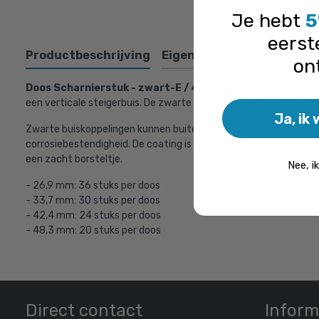
Je hebt
5
eerst
Bovenst
Productbeschrijving
Eigenschappen
on
Doos Scharnierstuk - zwart-E / 48,3 mm, type 51:
Deze bu
een verticale steigerbuis. De zwarte koppeling is een combinat
Ja, ik 
Zwarte buiskoppelingen kunnen buiten gebruikt worden, vanwege
corrosiebestendigheid. De coating is echter niet geheel UV-beste
een zacht borsteltje.
Nee, i
- 26,9 mm: 36 stuks per doos
- 33,7 mm: 30 stuks per doos
- 42,4 mm: 24 stuks per doos
- 48,3 mm: 20 stuks per doos
Steigerbui
€ 21,72 inc
€ 17,95 excl. 
Direct contact
Inform