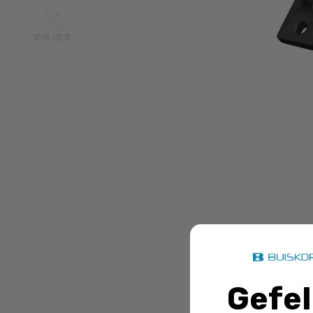
Doos Sc
winkelmandj
Gefel